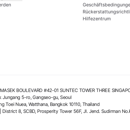
erden
Geschäftsbedingung
Rückerstattungsrichtl
Hilfezentrum
8 TEMASEK BOULEVARD #42-01 SUNTEC TOWER THREE SINGAP
ok Jungang 5-ro, Gangseo-gu, Seoul
g Toei Nuea, Watthana, Bangkok 10110, Thailand
b | District 8, SCBD, Prosperity Tower 56F, Jl. Jend. Sudirman N