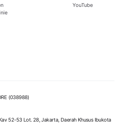
en
YouTube
inie
ORE (038988)
o.Kav 52-53 Lot. 28, Jakarta, Daerah Khusus Ibukota