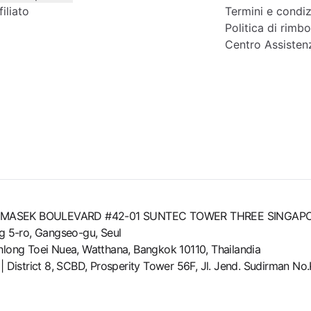
iliato
Termini e condiz
Politica di rimb
Centro Assisten
8 TEMASEK BOULEVARD #42-01 SUNTEC TOWER THREE SINGAP
ng 5-ro, Gangseo-gu, Seul
Khlong Toei Nuea, Watthana, Bangkok 10110, Thailandia
Lab | District 8, SCBD, Prosperity Tower 56F, Jl. Jend. Sudirman 