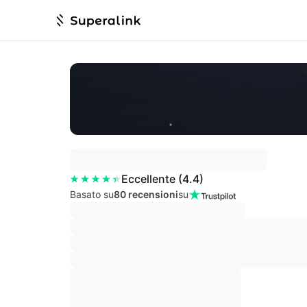
Eccellente
(
4.4
)
Basato su
80 recensioni
su