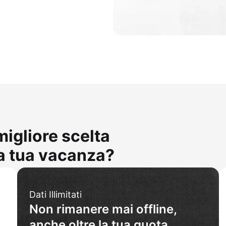
migliore scelta
la tua vacanza?
Dati Illimitati
Non rimanere mai offline,
anche oltre la tua quota