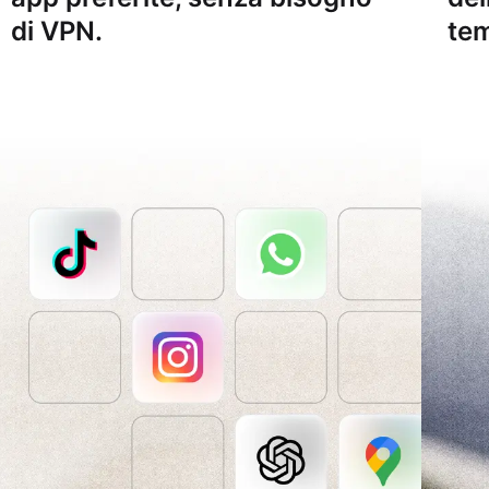
di VPN.
tem