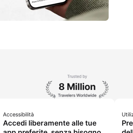
Accessibilità
Util
Accedi liberamente alle tue
Pre
app preferite, senza bisogno
del