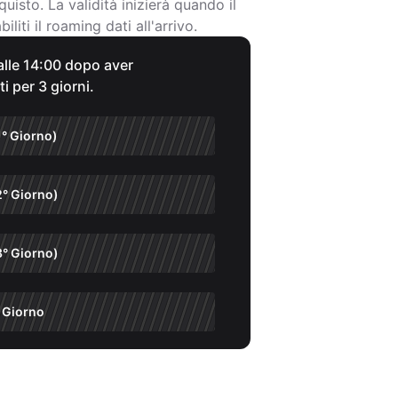
quisto. La validità inizierà quando il
iliti il roaming dati all'arrivo.
 alle 14:00 dopo aver
ti per 3 giorni.
1° Giorno)
2° Giorno)
3° Giorno)
 Giorno