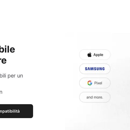
bile
re
ili per un
on
mpatibilità