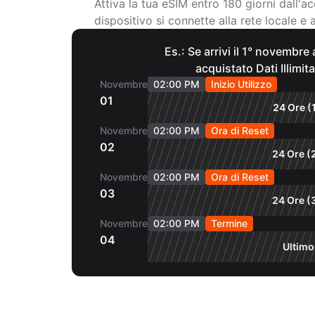
Attiva la tua eSIM entro 180 giorni dall'ac
dispositivo si connette alla rete locale e ab
Es.: Se arrivi il 1° novembre
acquistato Dati Illimita
Novembre
02:00 PM
Inizio Utilizzo
01
24 Ore (
Novembre
02:00 PM
Ora di Reset
02
24 Ore (
Novembre
02:00 PM
Ora di Reset
03
24 Ore (
Novembre
02:00 PM
Termine
04
Ultimo