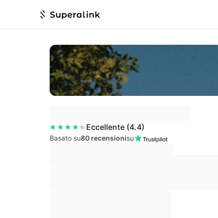
Eccellente
(
4.4
)
Basato su
80 recensioni
su