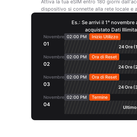
Attiva la tua eSIM entro 180 giorni dall'ac
dispositivo si connette alla rete locale e ab
Es.: Se arrivi il 1° novembre
acquistato Dati Illimita
Novembre
02:00 PM
Inizio Utilizzo
01
24 Ore (
Novembre
02:00 PM
Ora di Reset
02
24 Ore (
Novembre
02:00 PM
Ora di Reset
03
24 Ore (
Novembre
02:00 PM
Termine
04
Ultimo