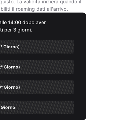
quisto. La validità inizierà quando il
iliti il roaming dati all'arrivo.
 alle 14:00 dopo aver
ti per 3 giorni.
1° Giorno)
2° Giorno)
3° Giorno)
 Giorno