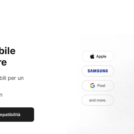
bile
re
ili per un
on
mpatibilità