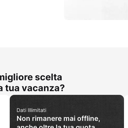
migliore scelta
la tua vacanza?
Dati Illimitati
Non rimanere mai offline,
anche oltre la tua quota