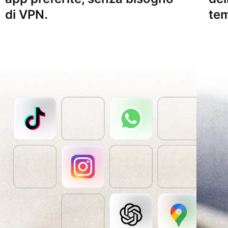
di VPN.
tem