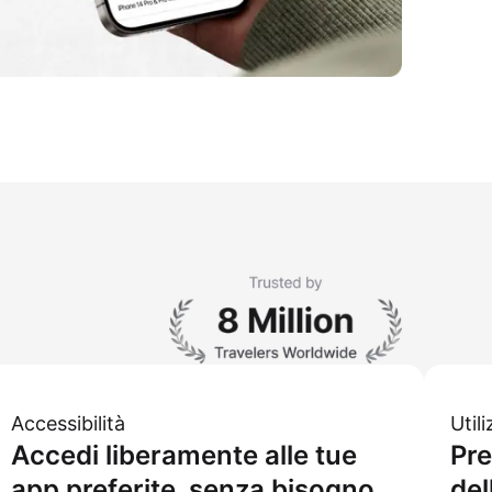
Accessibilità
Util
Accedi liberamente alle tue
Pre
app preferite, senza bisogno
del