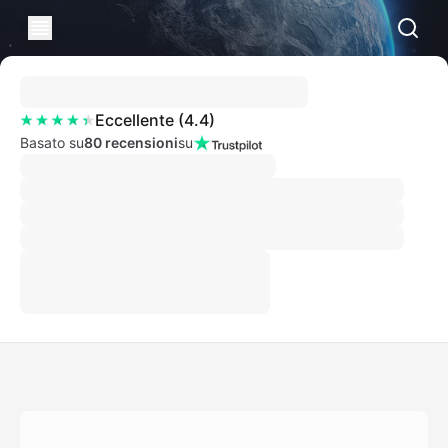
Eccellente
(
4.4
)
Basato su
80 recensioni
su