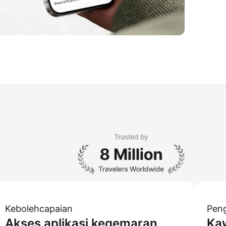
Kebolehcapaian
Peng
Akses aplikasi kegemaran
Ka