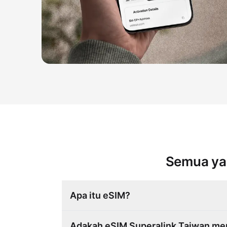
Semua yan
Apa itu eSIM?
Adakah eSIM Superalink Taiwan me