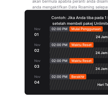
akan bermula apabila peranti anda disa
anda mengaktifkan Data Roaming selepas
Contoh: Jika Anda tiba pada 
setelah membeli pakej Unlimit
Nov
02:00 PM
Mulai Penggunaan
01
24 Jam 
Nov
02:00 PM
Waktu Reset
02
24 Jam 
Nov
02:00 PM
Waktu Reset
03
24 Jam 
Nov
02:00 PM
Berakhir
04
Hari T