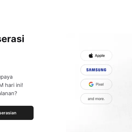
serasi
upaya
 hari ini!
alanan?
serasian