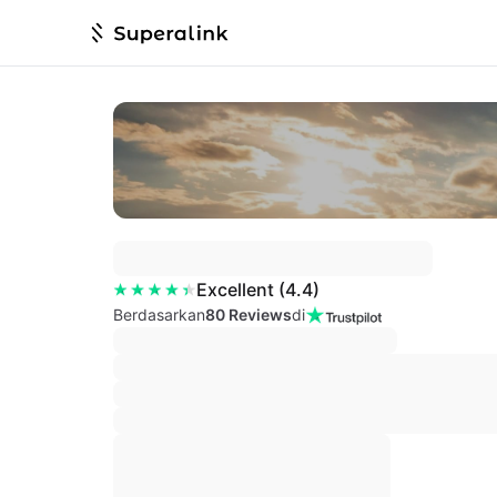
Excellent
(
4.4
)
Berdasarkan
80 Reviews
di