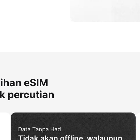
lihan eSIM
k percutian
Data Tanpa Had
Tidak akan offline, walaupun