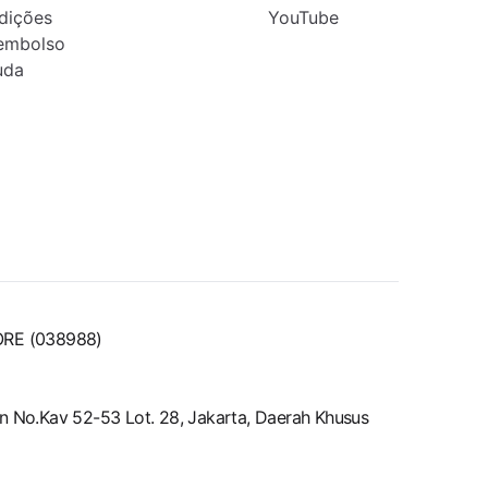
dições
YouTube
eembolso
uda
ORE (038988)
man No.Kav 52-53 Lot. 28, Jakarta, Daerah Khusus