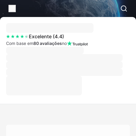
Excelente
(
4.4
)
Com base em
80 avaliações
no