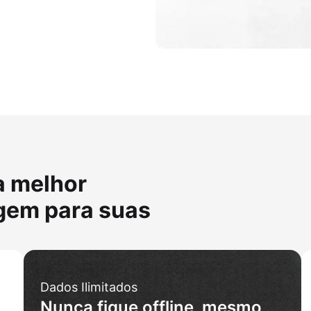
a melhor
agem para suas
Dados Ilimitados
Nunca fique offline, mesmo