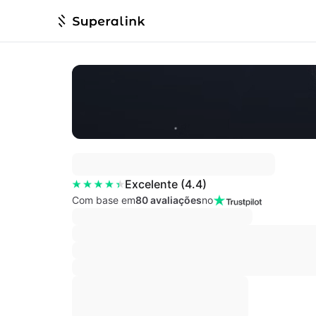
Excelente
(
4.4
)
Com base em
80 avaliações
no