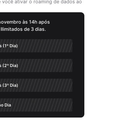
 e você ativar o roaming de dados ao
 novembro às 14h após
limitados de 3 dias.
 (1º Dia)
 (2º Dia)
 (3º Dia)
mo Dia