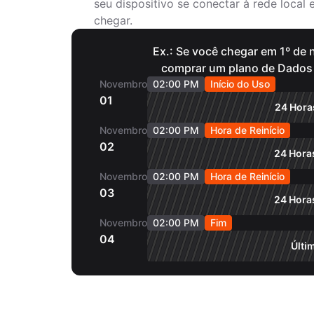
seu dispositivo se conectar à rede local
chegar.
Ex.: Se você chegar em 1º de
comprar um plano de Dados I
Novembro
02:00 PM
Início do Uso
01
24 Horas
Novembro
02:00 PM
Hora de Reinício
02
24 Horas
Novembro
02:00 PM
Hora de Reinício
03
24 Horas
Novembro
02:00 PM
Fim
04
Últi