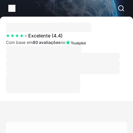
Excelente
(
4.4
)
Com base em
80 avaliações
no