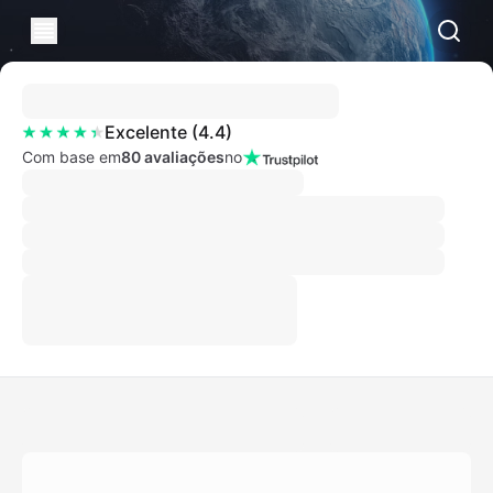
Excelente
(
4.4
)
Com base em
80 avaliações
no