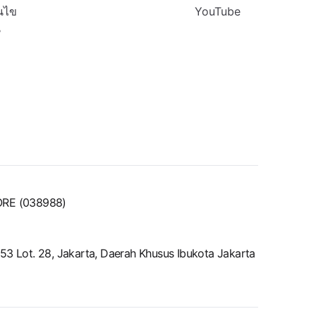
นไข
YouTube
น
ORE (038988)
52-53 Lot. 28, Jakarta, Daerah Khusus Ibukota Jakarta