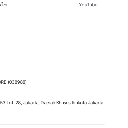
นไข
YouTube
น
ORE (038988)
52-53 Lot. 28, Jakarta, Daerah Khusus Ibukota Jakarta