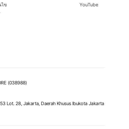
นไข
YouTube
น
ORE (038988)
52-53 Lot. 28, Jakarta, Daerah Khusus Ibukota Jakarta