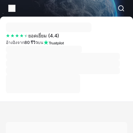
ยอดเยี่ยม
(
4.4
)
อ้างอิงจาก
80 รีวิว
บน