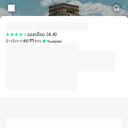
ยอดเยี่ยม
(
4.4
)
อ้างอิงจาก
80 รีวิว
บน