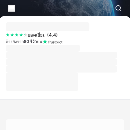
ยอดเยี่ยม
(
4.4
)
อ้างอิงจาก
80 รีวิว
บน