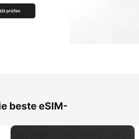
tät prüfen
ie beste eSIM-