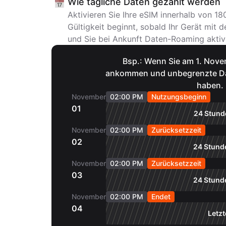
Wie tägliche Daten gezählt werden
Aktivieren Sie Ihre eSIM innerhalb von 1
Gültigkeit beginnt, sobald Ihr Gerät mit
und Sie bei Ankunft Daten-Roaming aktiv
Bsp.: Wenn Sie am 1. Nov
ankommen und unbegrenzte Dat
haben.
November
02:00 PM
Nutzungsbeginn
01
24 Stunde
November
02:00 PM
Zurücksetzzeit
02
24 Stunde
November
02:00 PM
Zurücksetzzeit
03
24 Stunde
November
02:00 PM
Endet
04
Letzt