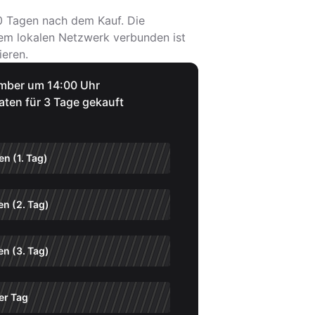
80 Tagen nach dem Kauf. Die
 dem lokalen Netzwerk verbunden ist
ieren.
ember um 14:00 Uhr
en für 3 Tage gekauft
n (1. Tag)
n (2. Tag)
n (3. Tag)
er Tag