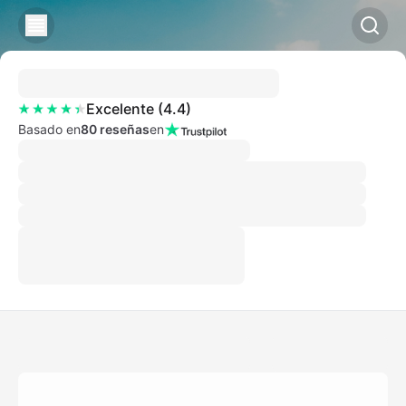
Excelente
(
4.4
)
Basado en
80 reseñas
en