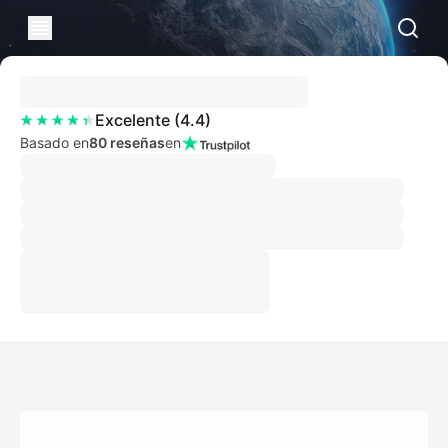
Excelente
(
4.4
)
Basado en
80 reseñas
en