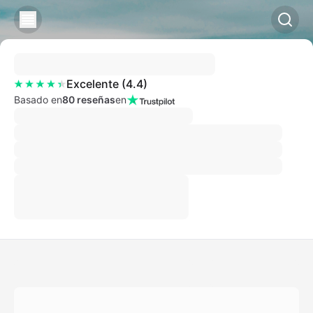
Excelente
(
4.4
)
Basado en
80 reseñas
en