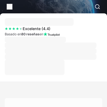
Excelente
(
4.4
)
Basado en
80 reseñas
en