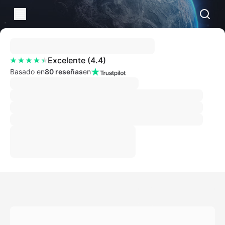
Excelente
(
4.4
)
Basado en
80 reseñas
en