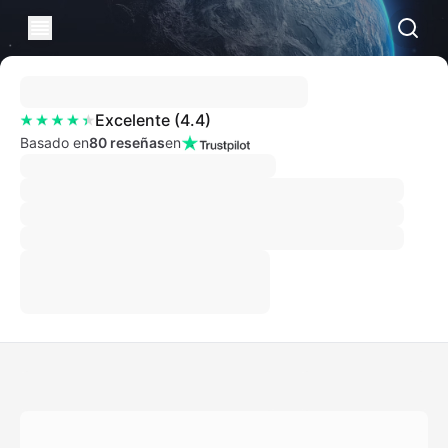
Excelente
(
4.4
)
Basado en
80 reseñas
en