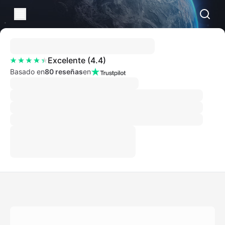
Excelente
(
4.4
)
Basado en
80 reseñas
en