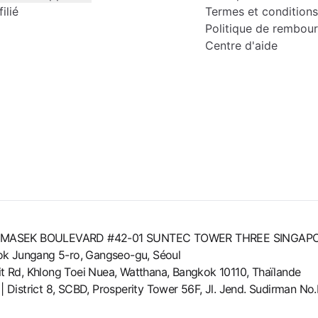
ilié
Termes et conditions
Politique de rembou
Centre d'aide
8 TEMASEK BOULEVARD #42-01 SUNTEC TOWER THREE SINGAP
gok Jungang 5-ro, Gangseo-gu, Séoul
 Rd, Khlong Toei Nuea, Watthana, Bangkok 10110, Thaïlande
b | District 8, SCBD, Prosperity Tower 56F, Jl. Jend. Sudirman N