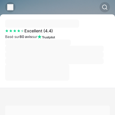
Excellent
(
4.4
)
Basé sur
80 avis
sur