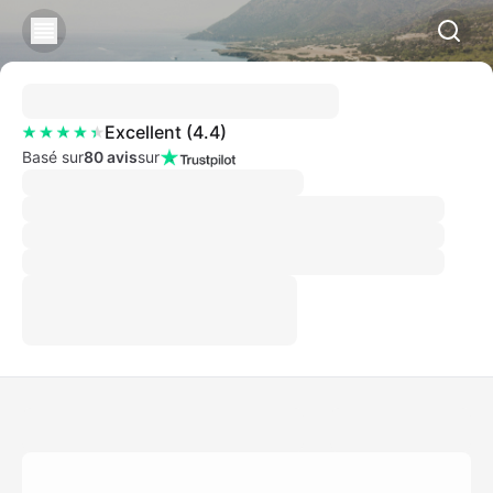
Excellent
(
4.4
)
Basé sur
80 avis
sur