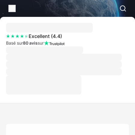
Excellent
(
4.4
)
Basé sur
80 avis
sur