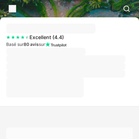
Excellent
(
4.4
)
Basé sur
80 avis
sur