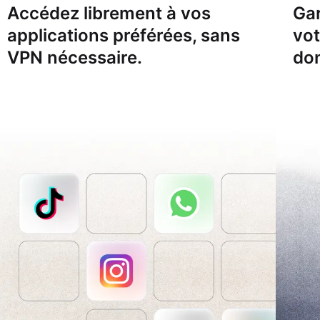
Accédez librement à vos
Gar
applications préférées, sans
vo
VPN nécessaire.
don