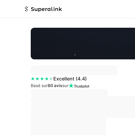
Excellent
(
4.4
)
Basé sur
80 avis
sur