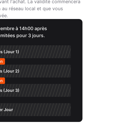
vant l'achat. La validité commencera
a au réseau local et que vous
vée.
novembre à 14h00 après
imitées pour 3 jours.
s (Jour 1)
on
s (Jour 2)
on
s (Jour 3)
er Jour