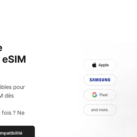
e
e eSIM
ibles pour
IM dès
 fois ? Ne
ompatibilité