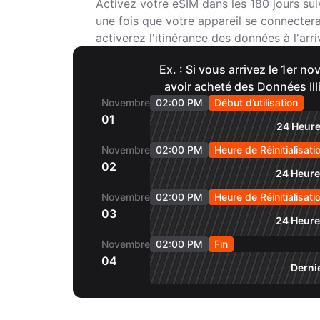
Activez votre eSIM dans les 180 jours sui
une fois que votre appareil se connecter
activerez l'itinérance des données à l'arri
Ex. : Si vous arrivez le 1er 
avoir acheté des Données Ill
Novembre
02:00 PM
Début d’utilisation
01
24 Heure
Novembre
02:00 PM
Heure de Réinitialisati
02
24 Heure
Novembre
02:00 PM
Heure de Réinitialisati
03
24 Heure
Novembre
02:00 PM
Fin
04
Derni