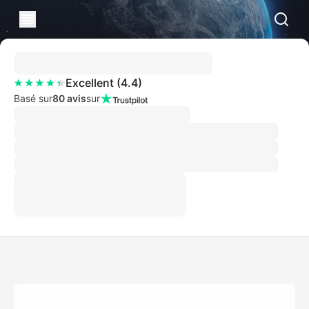
Excellent
(
4.4
)
Basé sur
80 avis
sur