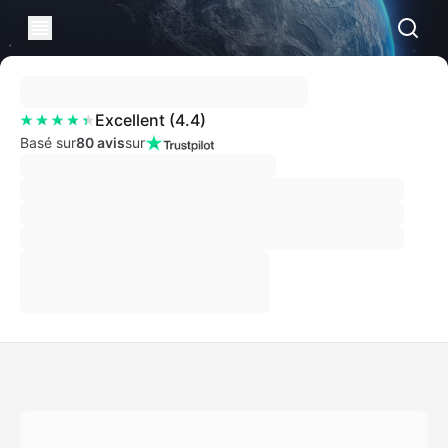
Excellent
(
4.4
)
Basé sur
80 avis
sur