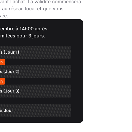
vant l'achat. La validité commencera
a au réseau local et que vous
vée.
novembre à 14h00 après
imitées pour 3 jours.
s (Jour 1)
on
s (Jour 2)
on
s (Jour 3)
er Jour