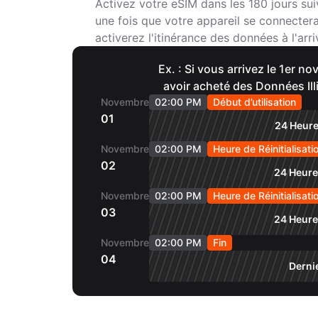
Activez votre eSIM dans les 180 jours sui
une fois que votre appareil se connecter
activerez l'itinérance des données à l'arri
Ex. : Si vous arrivez le 1er 
avoir acheté des Données Ill
Novembre
02:00 PM
Début d’utilisation
01
24 Heure
Novembre
02:00 PM
Heure de Réinitialisati
02
24 Heure
Novembre
02:00 PM
Heure de Réinitialisati
03
24 Heure
Novembre
02:00 PM
Fin
04
Derni