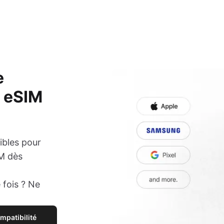
e
e eSIM
ibles pour
IM dès
 fois ? Ne
ompatibilité