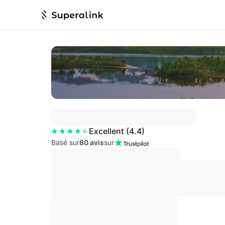
Excellent
(
4.4
)
Basé sur
80 avis
sur