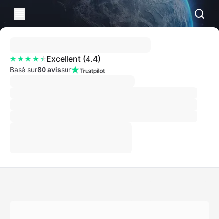
Excellent
(
4.4
)
Basé sur
80 avis
sur