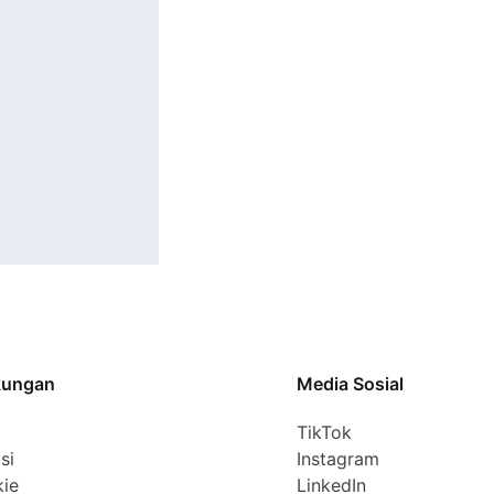
kungan
Media Sosial
TikTok
si
Instagram
kie
LinkedIn