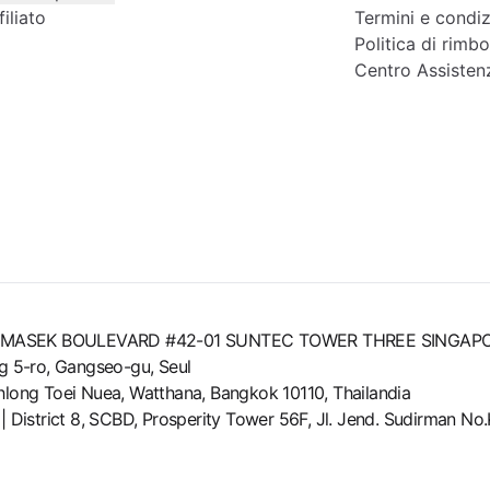
iliato
Termini e condiz
Politica di rimb
Centro Assisten
8 TEMASEK BOULEVARD #42-01 SUNTEC TOWER THREE SINGAP
ng 5-ro, Gangseo-gu, Seul
Khlong Toei Nuea, Watthana, Bangkok 10110, Thailandia
Lab | District 8, SCBD, Prosperity Tower 56F, Jl. Jend. Sudirman 