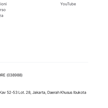
ioni
YouTube
orso
za
ORE (038988)
No.Kav 52-53 Lot. 28, Jakarta, Daerah Khusus Ibukota