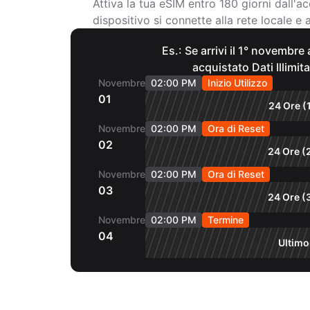
Attiva la tua eSIM entro 180 giorni dall'ac
dispositivo si connette alla rete locale e ab
Es.: Se arrivi il 1° novembre
acquistato Dati Illimita
Novembre
02:00 PM
Inizio Utilizzo
01
24 Ore (
Novembre
02:00 PM
Ora di Reset
02
24 Ore (
Novembre
02:00 PM
Ora di Reset
03
24 Ore (
Novembre
02:00 PM
Termine
04
Ultimo