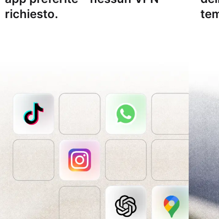
richiesto.
tem