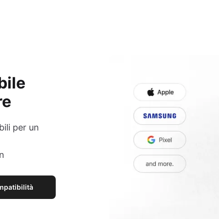
bile
re
ili per un
on
mpatibilità