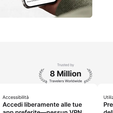
Accessibilità
Util
Accedi liberamente alle tue
Pre
app preferite—nessun VPN
del