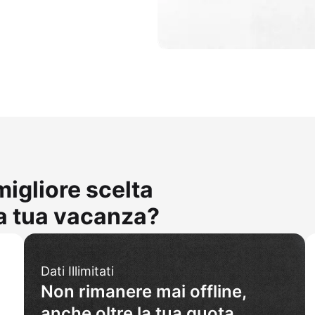
migliore scelta
la tua vacanza?
Dati Illimitati
Non rimanere mai offline,
anche oltre la tua quota