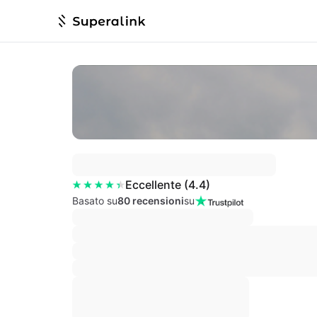
Eccellente
(
4.4
)
Basato su
80 recensioni
su