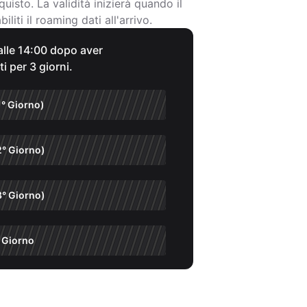
quisto. La validità inizierà quando il
iliti il roaming dati all'arrivo.
 alle 14:00 dopo aver
ti per 3 giorni.
1° Giorno)
2° Giorno)
3° Giorno)
 Giorno