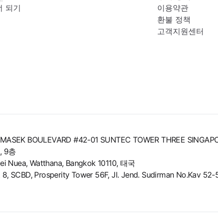
너 되기
이용약관
환불 정책
고객지원센터
8 TEMASEK BOULEVARD #42-01 SUNTEC TOWER THREE SINGAP
 9층
i Nuea, Watthana, Bangkok 10110, 태국
 SCBD, Prosperity Tower 56F, Jl. Jend. Sudirman No.Kav 52-53