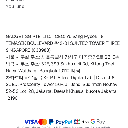
YouTube
GADGET SG PTE. LTD. | CEO: Yu Sang Hyeok | 8
TEMASEK BOULEVARD #42-01 SUNTEC TOWER THREE
SINGAPORE (038988)
서울 사무실 주소: 서울특별시 강서구 마곡중앙5로 22, 9층
방콕 사무소 주소: 32F, 399 Sukhumvit Rd, Khlong Toei
Nuea, Watthana, Bangkok 10110, 태국
자카르타 사무실 주소: PT. Altero Digital Lab | District 8,
SCBD, Prosperity Tower 56F, Jl. Jend. Sudirman No.Kav
52-53 Lot. 28, Jakarta, Daerah Khusus Ibukota Jakarta
12190
© Copyright
2026
, All Rights Reserved Superalink.