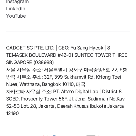
Instagram
LinkedIn
YouTube
GADGET SG PTE. LTD. | CEO: Yu Sang Hyeok | 8
TEMASEK BOULEVARD #42-01 SUNTEC TOWER THREE
SINGAPORE (038988)
서울 사무실 주소: 서울특별시 강서구 마곡중앙5로 22, 9층
방콕 사무소 주소: 32F, 399 Sukhumvit Rd, Khlong Toei
Nuea, Watthana, Bangkok 10110, 태국
자카르타 사무실 주소: PT. Altero Digital Lab | District 8,
SCBD, Prosperity Tower 56F, Jl. Jend. Sudirman No.Kav
52-53 Lot. 28, Jakarta, Daerah Khusus Ibukota Jakarta
12190