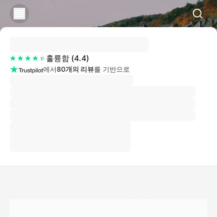
훌륭함
(
4.4
)
에서
80개의 리뷰
를 기반으로