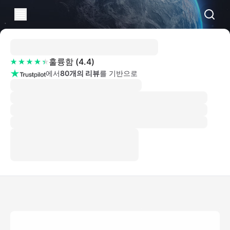
훌륭함
(
4.4
)
에서
80개의 리뷰
를 기반으로