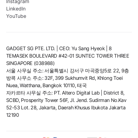
Instagram
LinkedIn
YouTube
GADGET SG PTE. LTD. | CEO: Yu Sang Hyeok | 8
TEMASEK BOULEVARD #42-01 SUNTEC TOWER THREE
SINGAPORE (038988)
서울 사무실 주소: 서울특별시 강서구 마곡중앙5로 22, 9층
방콕 사무소 주소: 32F, 399 Sukhumvit Rd, Khlong Toei
Nuea, Watthana, Bangkok 10110, 태국
자카르타 사무실 주소: PT. Altero Digital Lab | District 8,
SCBD, Prosperity Tower 56F, Jl. Jend. Sudirman No.Kav
52-53 Lot. 28, Jakarta, Daerah Khusus Ibukota Jakarta
12190