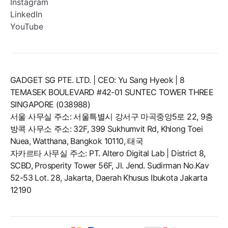
Instagram
LinkedIn
YouTube
GADGET SG PTE. LTD. | CEO: Yu Sang Hyeok | 8
TEMASEK BOULEVARD #42-01 SUNTEC TOWER THREE
SINGAPORE (038988)
서울 사무실 주소: 서울특별시 강서구 마곡중앙5로 22, 9층
방콕 사무소 주소: 32F, 399 Sukhumvit Rd, Khlong Toei
Nuea, Watthana, Bangkok 10110, 태국
자카르타 사무실 주소: PT. Altero Digital Lab | District 8,
SCBD, Prosperity Tower 56F, Jl. Jend. Sudirman No.Kav
52-53 Lot. 28, Jakarta, Daerah Khusus Ibukota Jakarta
12190