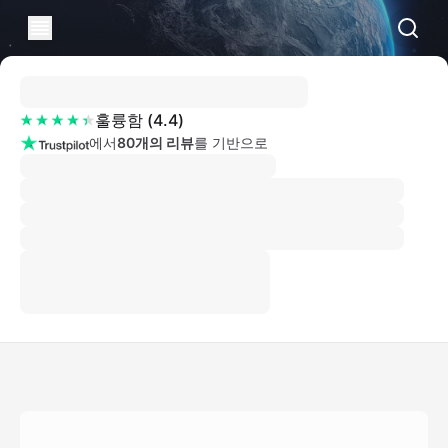
훌륭함
(
4.4
)
에서
80개의 리뷰
를 기반으로