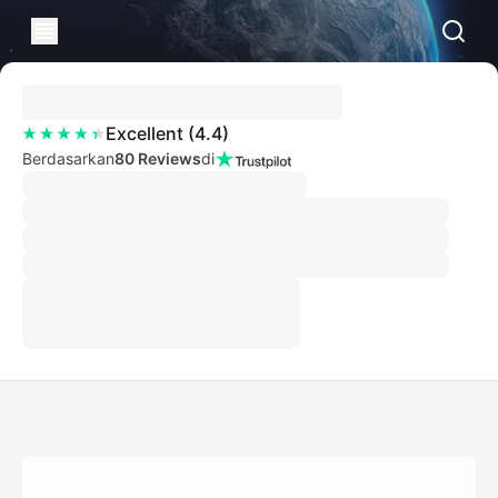
Excellent
(
4.4
)
Berdasarkan
80 Reviews
di