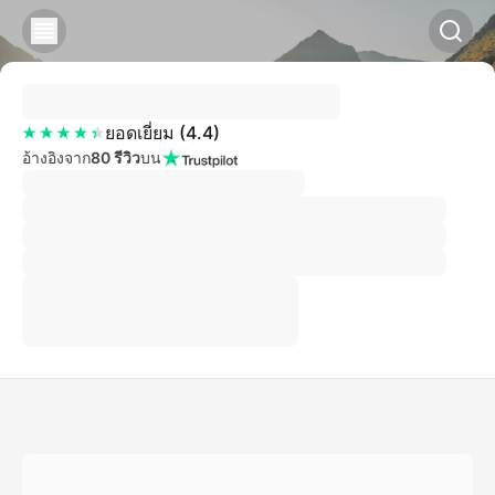
ยอดเยี่ยม
(
4.4
)
อ้างอิงจาก
80 รีวิว
บน