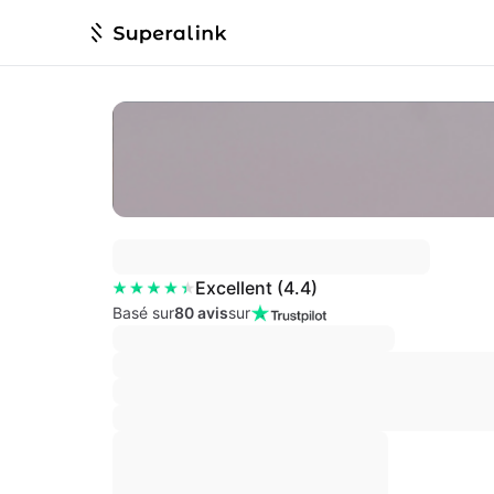
Excellent
(
4.4
)
Basé sur
80 avis
sur