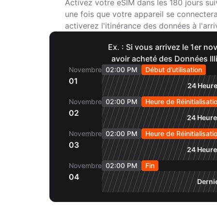
Activez votre eSIM dans les 180 jours sui
une fois que votre appareil se connecter
activerez l'itinérance des données à l'arri
Ex. : Si vous arrivez le 1er 
avoir acheté des Données Ill
Novembre
02:00 PM
Début d’utilisation
01
24 Heure
Novembre
02:00 PM
Heure de Réinitialisati
02
24 Heure
Novembre
02:00 PM
Heure de Réinitialisati
03
24 Heure
Novembre
02:00 PM
Fin
04
Derni