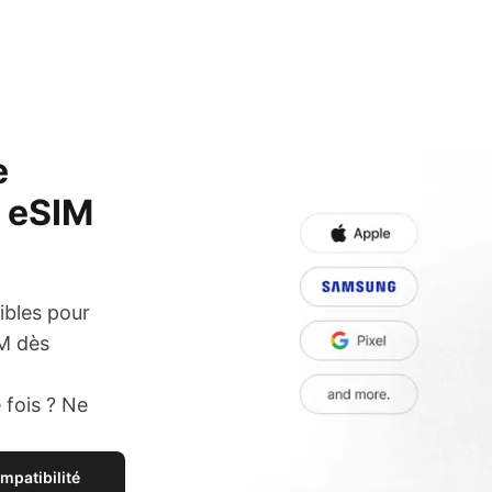
e
e eSIM
ibles pour
IM dès
 fois ? Ne
ompatibilité