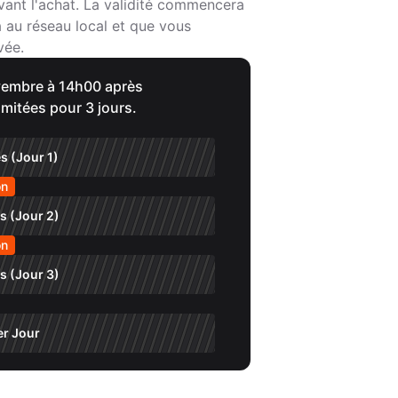
vant l'achat. La validité commencera
a au réseau local et que vous
vée.
novembre à 14h00 après
imitées pour 3 jours.
s (Jour 1)
on
s (Jour 2)
on
s (Jour 3)
er Jour