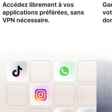
Accédez librement à vos
Gar
applications préférées, sans
vo
VPN nécessaire.
don