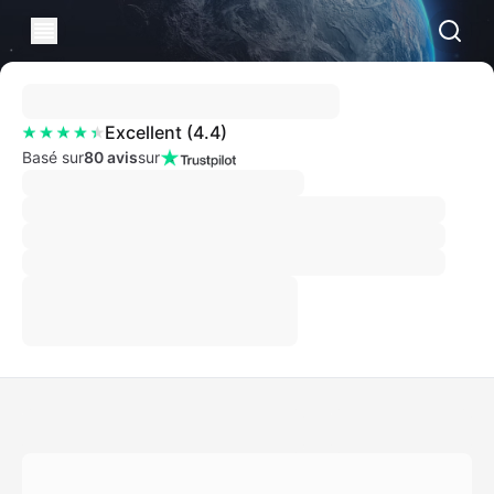
Excellent
(
4.4
)
Basé sur
80 avis
sur