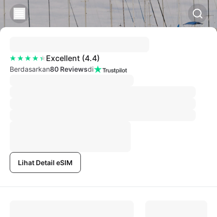
Excellent
(
4.4
)
Berdasarkan
80 Reviews
di
Lihat Detail eSIM