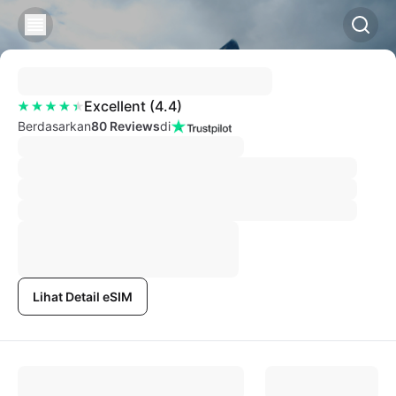
Excellent
(
4.4
)
Berdasarkan
80 Reviews
di
Lihat Detail eSIM