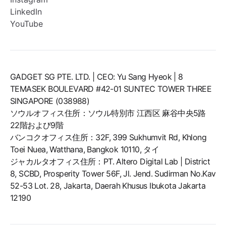
LinkedIn
YouTube
GADGET SG PTE. LTD. | CEO: Yu Sang Hyeok | 8
TEMASEK BOULEVARD #42-01 SUNTEC TOWER THREE
SINGAPORE (038988)
ソウルオフィス住所：ソウル特別市 江西区 麻谷中央5路
22階および9階
バンコクオフィス住所：32F, 399 Sukhumvit Rd, Khlong
Toei Nuea, Watthana, Bangkok 10110, タイ
ジャカルタオフィス住所：PT. Altero Digital Lab | District
8, SCBD, Prosperity Tower 56F, Jl. Jend. Sudirman No.Kav
52-53 Lot. 28, Jakarta, Daerah Khusus Ibukota Jakarta
12190